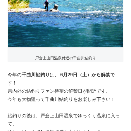
戸倉上山田温泉付近の千曲川鮎釣り
今年の
千曲川鮎釣り
は、
6月29日（土）から解禁
で
す！
県内外の鮎釣りファン待望の解禁日が間近です、
今年も大物狙って千曲川鮎釣りをお楽しみ下さい！
鮎釣りの後は、戸倉上山田温泉でゆっくり温泉に入っ
て、