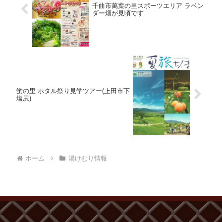
千曲市萬葉の里スポーツエリア ラベン
ダー畑が見頃です
蛍の里 ホタル祭り見学ツアー(上田市下
塩尻)
ホーム
湯けむり情報