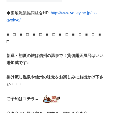
◆更埴漁業協同組合HP
http://www.valley.ne.jp/~k-
gyokyo/
■ □ ■ □ ■ □ ■ □ ■ □ ■ □ ■ □ ■
□
新緑・初夏の旅は信州の温泉で！貸切露天風呂はいい
湯加減です♪
掛け流し温泉や信州の味覚をお楽しみにお出かけ下さ
い・・・
ご予約はコチラ→