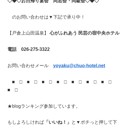
◇
◆◇
お日帰り宴会 同窓会・同級会
◇◆◇
のお問い合わせは▼下記で承り中！
【戸倉上山田温泉】
心がふれあう 民芸の宿中央ホテル
電話 026-275-3322
お問い合わせメール
yoyaku@chuo-hotel.net
■ □ ■ □ ■ □ ■ □ ■ □ ■ □ ■ □
■ □
★blogランキング参加しています。
もしよろしければ
「いいね！」
と▼ポチっと押して下