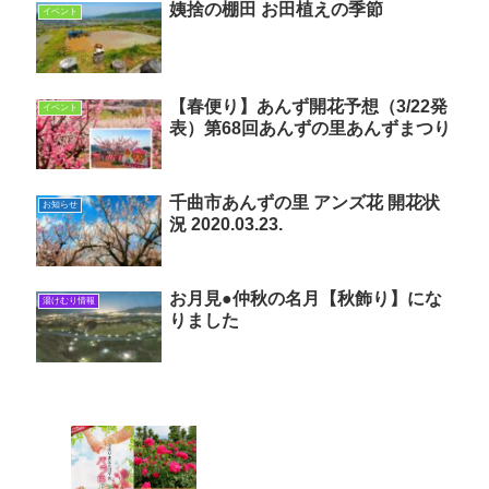
姨捨の棚田 お田植えの季節
イベント
【春便り】あんず開花予想（3/22発
イベント
表）第68回あんずの里あんずまつり
千曲市あんずの里 アンズ花 開花状
お知らせ
況 2020.03.23.
お月見●仲秋の名月【秋飾り】にな
湯けむり情報
りました