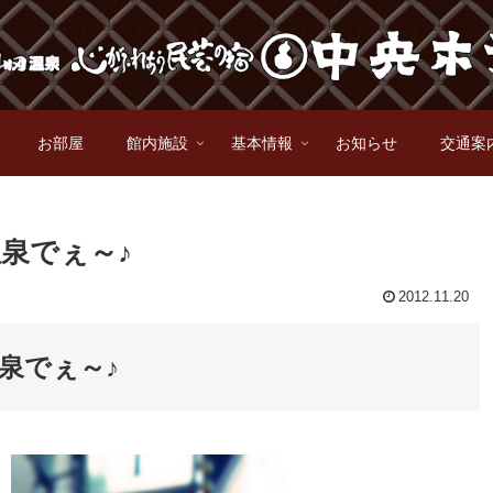
お部屋
館内施設
基本情報
お知らせ
交通案
泉でぇ～♪
2012.11.20
泉でぇ～♪