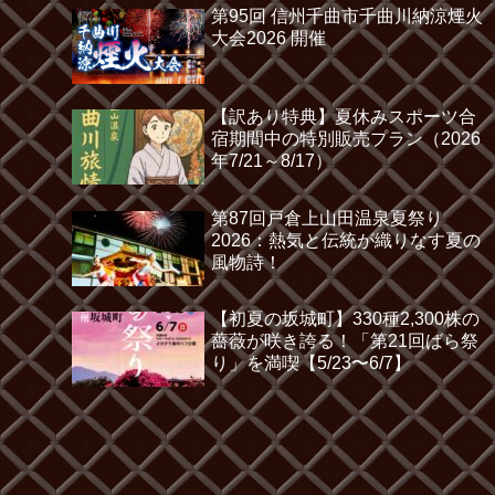
第95回 信州千曲市千曲川納涼煙火
大会2026 開催
【訳あり特典】夏休みスポーツ合
宿期間中の特別販売プラン（2026
年7/21～8/17）
第87回戸倉上山田温泉夏祭り
2026：熱気と伝統が織りなす夏の
風物詩！
【初夏の坂城町】330種2,300株の
薔薇が咲き誇る！「第21回ばら祭
り」を満喫【5/23〜6/7】