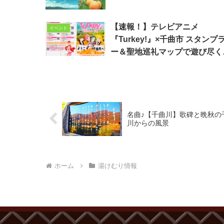
【速報！】テレビアニメ
イベント
『Turkey!』×千曲市 スタンプ
ー＆聖地巡礼マップで遊び尽く
う！
名曲♪【千曲川】歌碑と晩秋の
川からの風景
ホーム
湯けむり情報