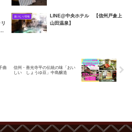
LINE@中央ホテル 【信州戸倉上
湯けむり情報
ラリ
山田温泉】
そ
千曲
信州・善光寺平の伝統の味「おい
しい しょうゆ豆」中島醸造