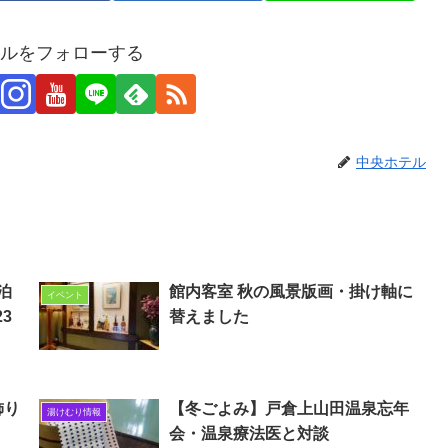
ルをフォローする
中央ホテル
泊
館内客室 秋の風景版画・掛け軸に
イベント
3
替えました
飾り
【冬ごよみ】戸倉上山田温泉忘年
湯けむり情報
会・温泉療法医と対談