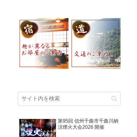
第95回 信州千曲市千曲川納
涼煙火大会2026 開催