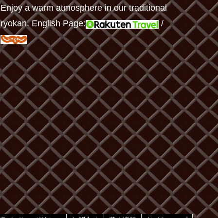
Enjoy a warm atmosphere in our traditional
ryokan. English Page:
/