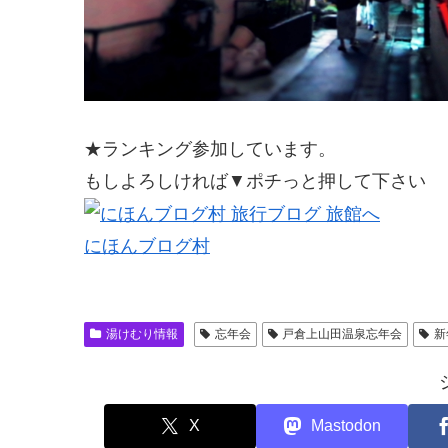
★ランキング参加しています。
もしよろしければ▼ポチっと押して下さい
にほんブログ村
湯けむり情報
忘年会
戸倉上山田温泉忘年会
新
X
Mastodon