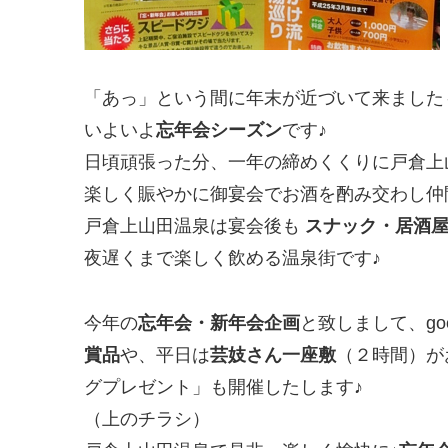
「あっ」という間に年末が近づいて来ました
いよいよ
忘年会シーズン
です♪
日頃頑張った分、一年の締めくくりに戸倉上
楽しく賑やかに御宴会でお酒を酌み交わし仲
戸倉上山田温泉は宴会後も
スナック・居酒
夜遅くまで楽しく飲める温泉街です♪
今年の
忘年会・新年会企画
と致しまして、goo
賞品
や、平日は
芸妓さん一座敷
（２時間）が
グプレゼント」も開催したします♪
（上のチラシ）