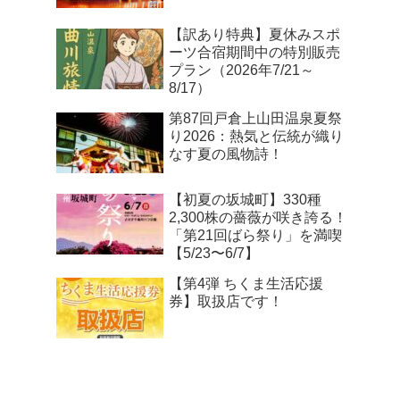
【訳あり特典】夏休みスポ
ーツ合宿期間中の特別販売
プラン（2026年7/21～
8/17）
第87回戸倉上山田温泉夏祭
り2026：熱気と伝統が織り
なす夏の風物詩！
【初夏の坂城町】330種
2,300株の薔薇が咲き誇る！
「第21回ばら祭り」を満喫
【5/23〜6/7】
【第4弾 ちくま生活応援
券】取扱店です！