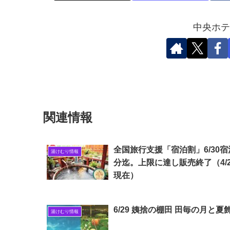
中央ホテ
関連情報
全国旅行支援「宿泊割」6/30宿
湯けむり情報
分迄。上限に達し販売終了（4/2
現在）
6/29 姨捨の棚田 田毎の月と夏
湯けむり情報