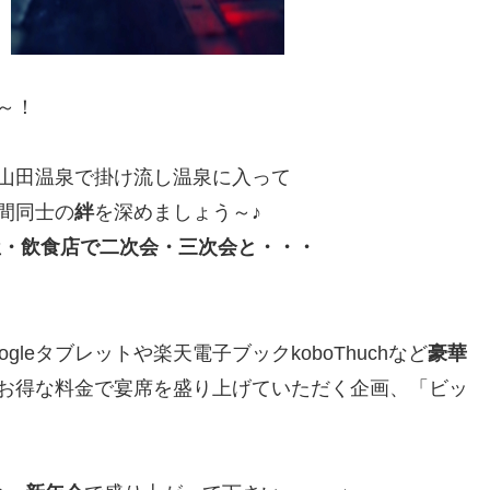
～！
山田温泉で掛け流し温泉に入って
間同士の
絆
を深めましょう～♪
屋・飲食店で二次会・三次会と・・・
gleタブレットや楽天電子ブックkoboThuchなど
豪華
お得な料金で宴席を盛り上げていただく企画、「ビッ