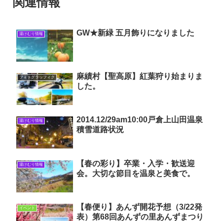
関連情報
GW★新緑 五月飾りになりました
湯けむり情報
麻績村【聖高原】紅葉狩り始まりま
フォトグラッフィク
した。
2014.12/29am10:00戸倉上山田温泉
湯けむり情報
積雪道路状況
【春の彩り】卒業・入学・歓送迎
湯けむり情報
会。大切な節目を温泉と美食で。
【春便り】あんず開花予想（3/22発
イベント
表）第68回あんずの里あんずまつり