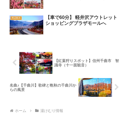
【車で60分】 軽井沢アウトレット
周辺観光
ショッピングプラザモールへ
【紅葉狩りスポット】信州千曲市 智
識寺（十一面観音）
名曲♪【千曲川】歌碑と晩秋の千曲川か
らの風景
ホーム
湯けむり情報