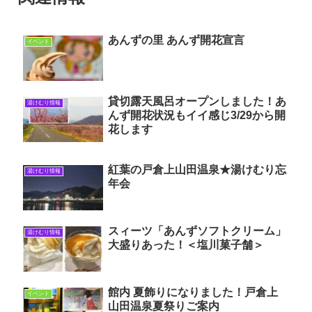
あんずの里 あんず開花宣言
イベント
貸切露天風呂オープンしました！あ
湯けむり情報
んず開花状況もイイ感じ3/29から開
花します
紅葉の戸倉上山田温泉★湯けむり忘
湯けむり情報
年会
スィーツ「あんずソフトクリーム」
湯けむり情報
大盛りあった！＜塩川菓子舗＞
館内 夏飾りになりました！戸倉上
イベント
山田温泉夏祭りご案内