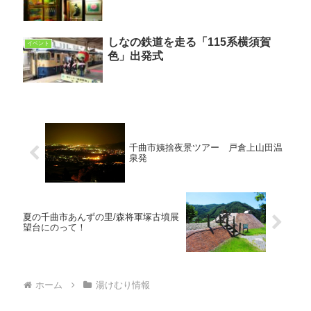
しなの鉄道を走る「115系横須賀
イベント
色」出発式
千曲市姨捨夜景ツアー 戸倉上山田温
泉発
夏の千曲市あんずの里/森将軍塚古墳展
望台にのって！
ホーム
湯けむり情報