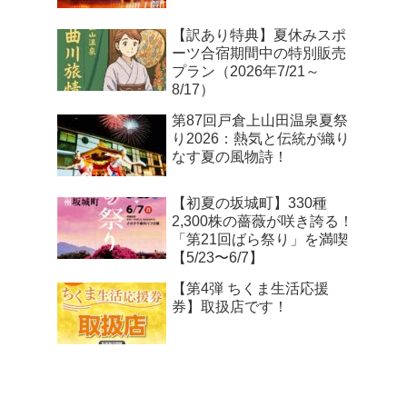
【訳あり特典】夏休みスポ
ーツ合宿期間中の特別販売
プラン（2026年7/21～
8/17）
第87回戸倉上山田温泉夏祭
り2026：熱気と伝統が織り
なす夏の風物詩！
【初夏の坂城町】330種
2,300株の薔薇が咲き誇る！
「第21回ばら祭り」を満喫
【5/23〜6/7】
【第4弾 ちくま生活応援
券】取扱店です！