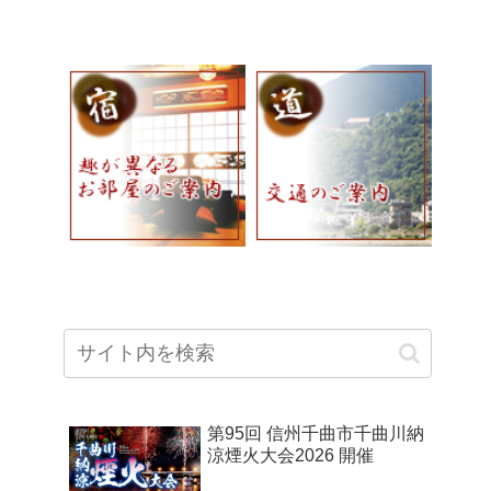
第95回 信州千曲市千曲川納
涼煙火大会2026 開催