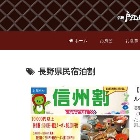
ホーム
お風呂
お食事
長野県民宿泊割
【
お知らせ
ル
長
（
た
割