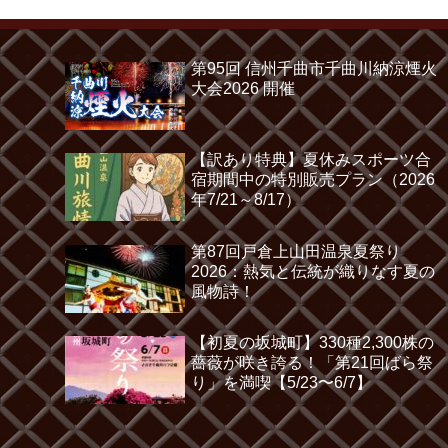
第95回 信州千曲市千曲川納涼煙火
大会2026 開催
【訳あり特典】夏休みスポーツ合
宿期間中の特別販売プラン（2026
年7/21～8/17）
第87回戸倉上山田温泉夏祭り
2026：熱気と伝統が織りなす夏の
風物詩！
【初夏の坂城町】330種2,300株の
薔薇が咲き誇る！「第21回ばら祭
り」を満喫【5/23〜6/7】