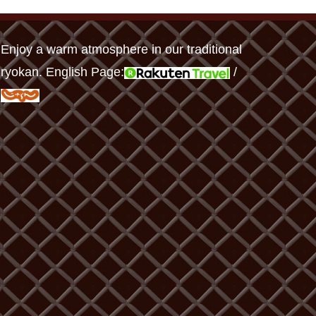
Enjoy a warm atmosphere in our traditional
ryokan. English Page:
/