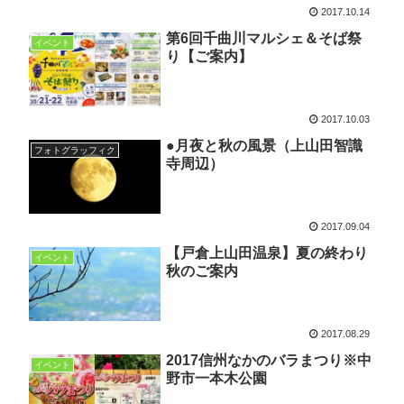
2017.10.14
第6回千曲川マルシェ＆そば祭
イベント
り【ご案内】
2017.10.03
●月夜と秋の風景（上山田智識
フォトグラッフィク
寺周辺）
2017.09.04
【戸倉上山田温泉】夏の終わり
イベント
秋のご案内
2017.08.29
2017信州なかのバラまつり※中
イベント
野市一本木公園