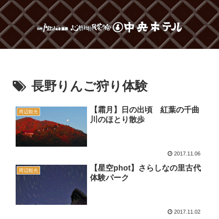
長野りんご狩り体験
【霜月】日の出頃 紅葉の千曲
周辺観光
川のほとり散歩
2017.11.06
【星空phot】さらしなの里古代
周辺観光
体験パーク
2017.11.02