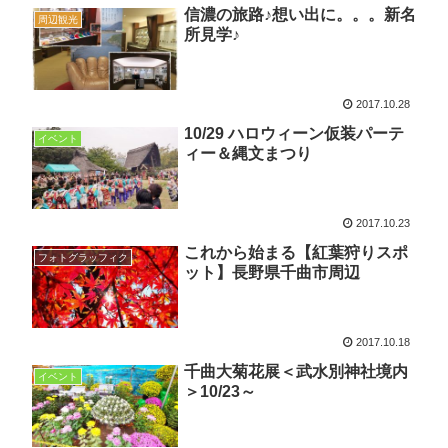
信濃の旅路♪想い出に。。。新名
周辺観光
所見学♪
2017.10.28
10/29 ハロウィーン仮装パーテ
イベント
ィー＆縄文まつり
2017.10.23
これから始まる【紅葉狩りスポ
フォトグラッフィク
ット】長野県千曲市周辺
2017.10.18
千曲大菊花展＜武水別神社境内
イベント
＞10/23～