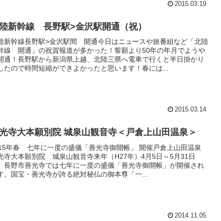
2015.03.19
陸新幹線 長野駅>金沢駅開通（祝）
陸新幹線長野駅>金沢駅間 開通今日はニュースや旅番組など「北陸
幹線 開通」の祝賀報道が多かった！誓願より50年の年月でようや
開通！長野駅から新潟県上越、北陸三県へ電車で行くと半日掛かり
したので時間短縮ができよかったと思います！春には...
2015.03.14
光寺大本願別院 城泉山観音寺＜戸倉上山田温泉＞
015年春 七年に一度の盛儀「善光寺御開帳」 開催戸倉上山田温泉
光寺大本願別院 城泉山観音寺来年（H27年）4月5日～5月31日
、長野市善光寺では七年に一度の盛儀「善光寺御開帳」が開催され
す。国宝・善光寺が誇る絶対秘仏の御本尊「一...
2014.11.05