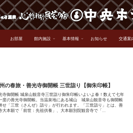
お部屋
館内施設
基本情報
お知らせ
交通案
州の春旅・善光寺御開帳 三世詣り【御朱印帳】
光寺御開帳 城泉山観音寺三世詣り御朱印帳いよいよ春！数えて七年
一度の善光寺御開帳。当温泉地にある城山 城泉山観音寺も御開帳
併せ「三世（さんぜ）詣り」が行われます。「三世詣り」とは、善
寺大本願で「前世：先祖供養」、大本願別院観音寺で「...