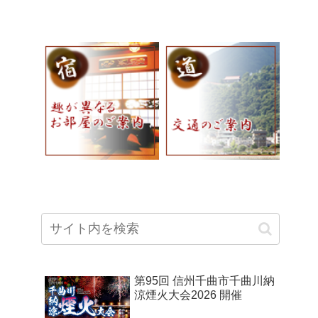
第95回 信州千曲市千曲川納
涼煙火大会2026 開催