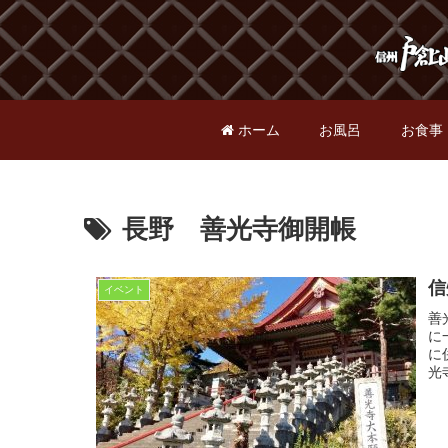
ホーム
お風呂
お食事
長野 善光寺御開帳
信
イベント
善
に
に
光