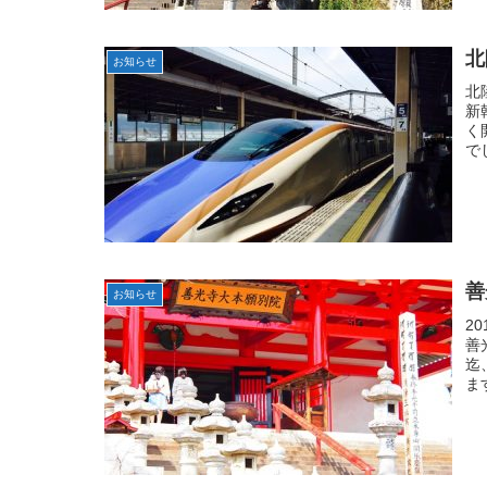
北
お知らせ
北
新
く
で
善
お知らせ
2
善
迄
ま