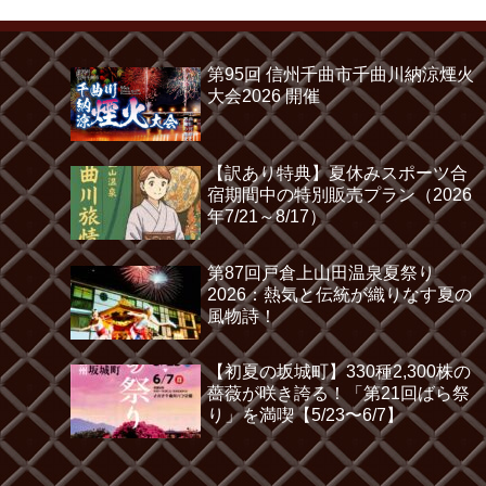
第95回 信州千曲市千曲川納涼煙火
大会2026 開催
【訳あり特典】夏休みスポーツ合
宿期間中の特別販売プラン（2026
年7/21～8/17）
第87回戸倉上山田温泉夏祭り
2026：熱気と伝統が織りなす夏の
風物詩！
【初夏の坂城町】330種2,300株の
薔薇が咲き誇る！「第21回ばら祭
り」を満喫【5/23〜6/7】