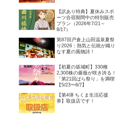
【訳あり特典】夏休みスポ
ーツ合宿期間中の特別販売
プラン（2026年7/21～
8/17）
第87回戸倉上山田温泉夏祭
り2026：熱気と伝統が織り
なす夏の風物詩！
【初夏の坂城町】330種
2,300株の薔薇が咲き誇る！
「第21回ばら祭り」を満喫
【5/23〜6/7】
【第4弾 ちくま生活応援
券】取扱店です！