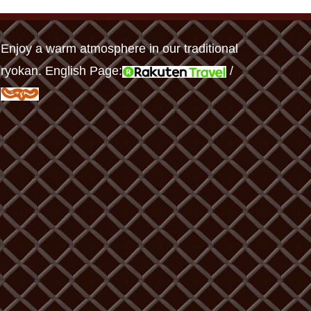
Enjoy a warm atmosphere in our traditional
ryokan. English Page:
/