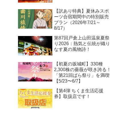
【訳あり特典】夏休みスポ
ーツ合宿期間中の特別販売
プラン（2026年7/21～
8/17）
第87回戸倉上山田温泉夏祭
り2026：熱気と伝統が織り
なす夏の風物詩！
【初夏の坂城町】330種
2,300株の薔薇が咲き誇る！
「第21回ばら祭り」を満喫
【5/23〜6/7】
【第4弾 ちくま生活応援
券】取扱店です！