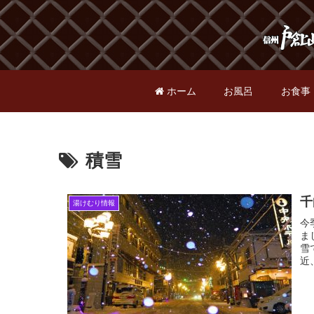
ホーム
お風呂
お食事
積雪
千
湯けむり情報
今
ま
雪
近