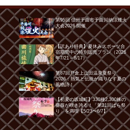
第95回 信州千曲市千曲川納涼煙火
大会2026 開催
【訳あり特典】夏休みスポーツ合
宿期間中の特別販売プラン（2026
年7/21～8/17）
第87回戸倉上山田温泉夏祭り
2026：熱気と伝統が織りなす夏の
風物詩！
【初夏の坂城町】330種2,300株の
薔薇が咲き誇る！「第21回ばら祭
り」を満喫【5/23〜6/7】