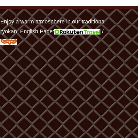
Enjoy a warm atmosphere in our traditional
ryokan. English Page:
/