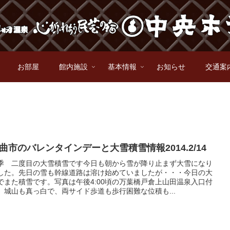
お部屋
館内施設
基本情報
お知らせ
交通案
曲市のバレンタインデーと大雪積雪情報2014.2/14
季 二度目の大雪積雪です今日も朝から雪が降り止まず大雪になり
した。先日の雪も幹線道路は溶け始めていましたが・・・今日の大
でまた積雪です。写真は午後4:00頃の万葉橋戸倉上山田温泉入口付
、城山も真っ白で、両サイド歩道も歩行困難な位積も...