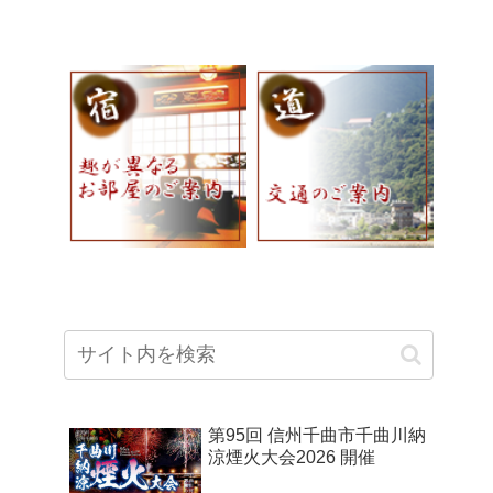
第95回 信州千曲市千曲川納
涼煙火大会2026 開催