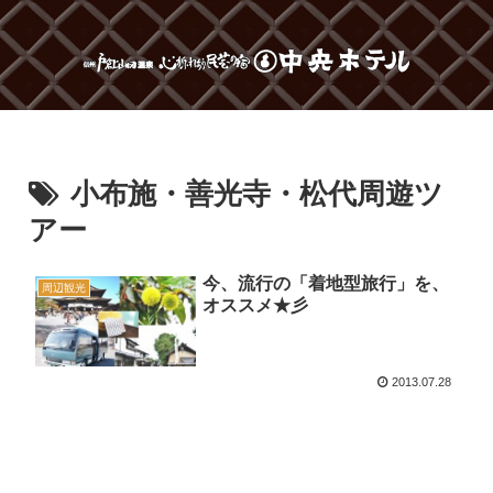
小布施・善光寺・松代周遊ツ
アー
今、流行の「着地型旅行」を、
周辺観光
オススメ★彡
2013.07.28