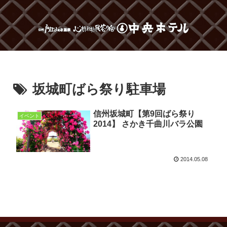
坂城町ばら祭り駐車場
信州坂城町【第9回ばら祭り
イベント
2014】 さかき千曲川バラ公園
2014.05.08