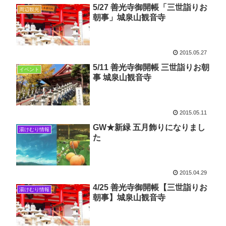
5/27 善光寺御開帳「三世詣りお
周辺観光
朝事」城泉山観音寺
2015.05.27
5/11 善光寺御開帳 三世詣りお朝
イベント
事 城泉山観音寺
2015.05.11
GW★新緑 五月飾りになりまし
湯けむり情報
た
2015.04.29
4/25 善光寺御開帳【三世詣りお
湯けむり情報
朝事】城泉山観音寺