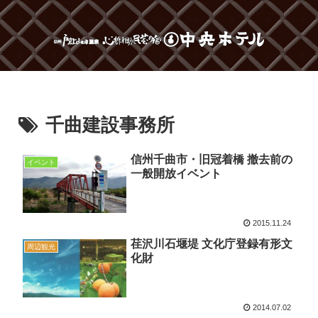
千曲建設事務所
信州千曲市・旧冠着橋 撤去前の
イベント
一般開放イベント
2015.11.24
荏沢川石堰堤 文化庁登録有形文
周辺観光
化財
2014.07.02