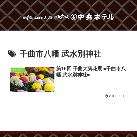
千曲市八幡 武水別神社
第16回 千曲大菊花展 =千曲市八
イベント
幡 武水別神社=
2012.11.05