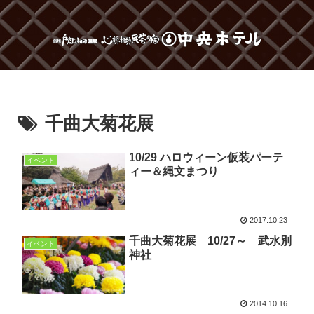
千曲大菊花展
10/29 ハロウィーン仮装パーテ
イベント
ィー＆縄文まつり
2017.10.23
千曲大菊花展 10/27～ 武水別
イベント
神社
2014.10.16