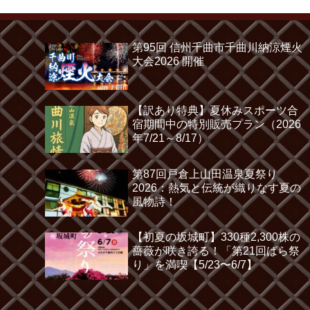
第95回 信州千曲市千曲川納涼煙火
大会2026 開催
【訳あり特典】夏休みスポーツ合
宿期間中の特別販売プラン（2026
年7/21～8/17）
第87回戸倉上山田温泉夏祭り
2026：熱気と伝統が織りなす夏の
風物詩！
【初夏の坂城町】330種2,300株の
薔薇が咲き誇る！「第21回ばら祭
り」を満喫【5/23〜6/7】