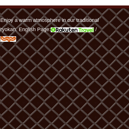
Enjoy a warm atmosphere in our traditional
ryokan. English Page:
/