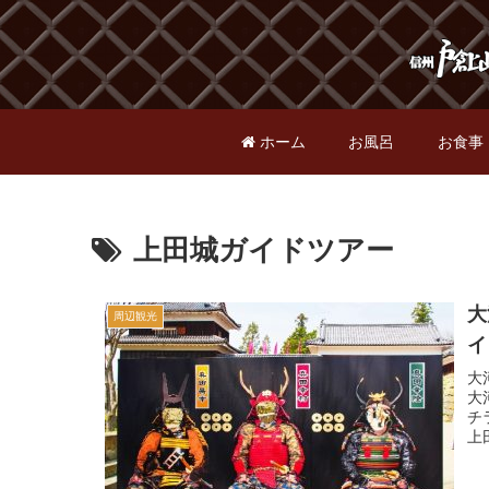
ホーム
お風呂
お食事
上田城ガイドツアー
大
周辺観光
イ
大
大
チ
上