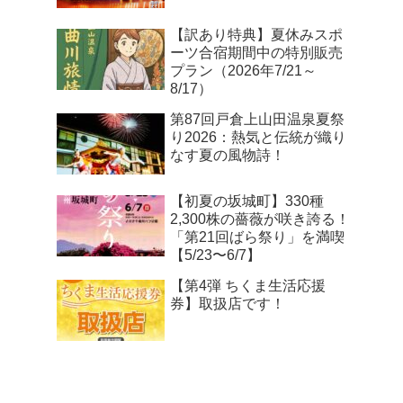
【訳あり特典】夏休みスポ
ーツ合宿期間中の特別販売
プラン（2026年7/21～
8/17）
第87回戸倉上山田温泉夏祭
り2026：熱気と伝統が織り
なす夏の風物詩！
【初夏の坂城町】330種
2,300株の薔薇が咲き誇る！
「第21回ばら祭り」を満喫
【5/23〜6/7】
【第4弾 ちくま生活応援
券】取扱店です！