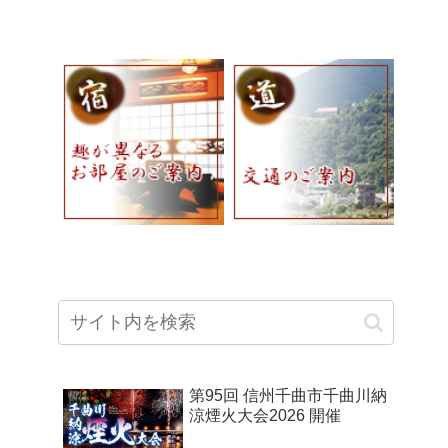
第95回 信州千曲市千曲川納
涼煙火大会2026 開催