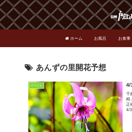
ホーム
お風呂
お食事
あんずの里開花予想
4
イベント
千
精
正
4/