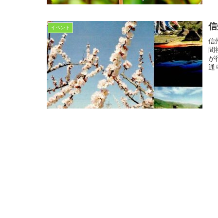
信
イベント
信
間
が
通