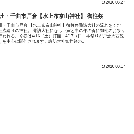
2016.03.27
州・千曲市戸倉【水上布奈山神社】 御柱祭
州・千曲市戸倉 【水上布奈山神社】御柱祭諏訪大社の流れをくむ一
社流造りの神社。 諏訪大社にならい寅と申の年の春に御柱のお祭り
行われる。今春は4/16（土）打揃・4/17（日）本祭りが戸倉大西線
りを中心に開催されます。諏訪大社御柱祭の...
2016.03.17