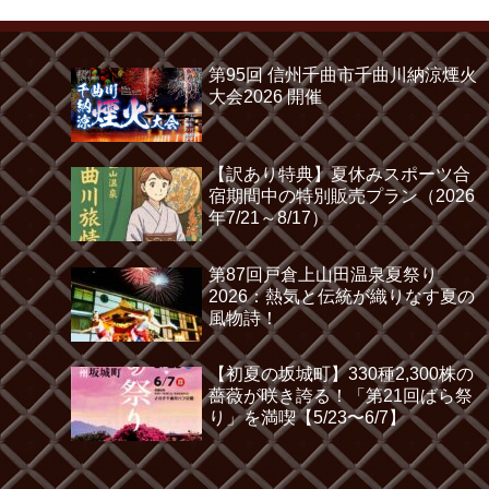
第95回 信州千曲市千曲川納涼煙火
大会2026 開催
【訳あり特典】夏休みスポーツ合
宿期間中の特別販売プラン（2026
年7/21～8/17）
第87回戸倉上山田温泉夏祭り
2026：熱気と伝統が織りなす夏の
風物詩！
【初夏の坂城町】330種2,300株の
薔薇が咲き誇る！「第21回ばら祭
り」を満喫【5/23〜6/7】