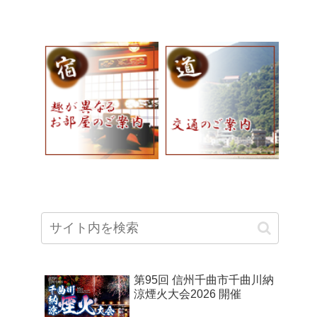
第95回 信州千曲市千曲川納
涼煙火大会2026 開催