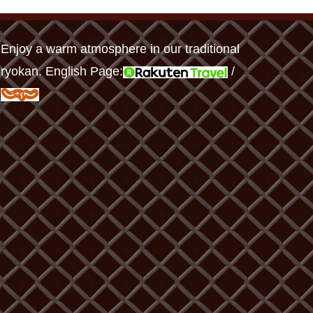
Enjoy a warm atmosphere in our traditional
ryokan. English Page:
/