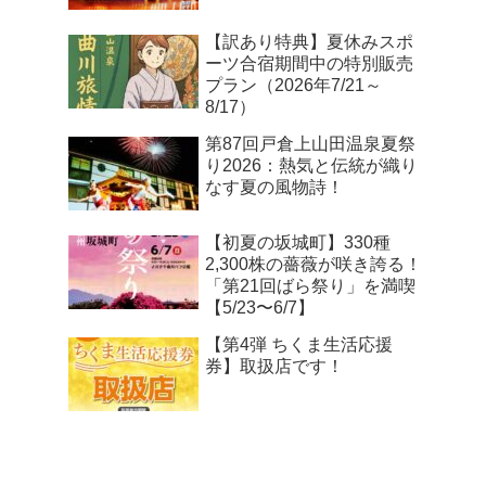
【訳あり特典】夏休みスポ
ーツ合宿期間中の特別販売
プラン（2026年7/21～
8/17）
第87回戸倉上山田温泉夏祭
り2026：熱気と伝統が織り
なす夏の風物詩！
【初夏の坂城町】330種
2,300株の薔薇が咲き誇る！
「第21回ばら祭り」を満喫
【5/23〜6/7】
【第4弾 ちくま生活応援
券】取扱店です！