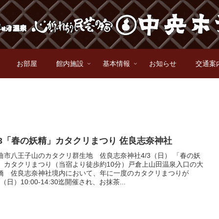
お部屋
館内施設
基本情報
お知らせ
交通案
/3「春の妖精」カタクリまつり 佐良志奈神社
曲市八王子山のカタクリ群生地 佐良志奈神社4/3（日） 「春の妖
」カタクリまつり（当宿より徒歩約10分）戸倉上山田温泉入口の大
橋 佐良志奈神社境内において、年に一度のカタクリまつりが
3（日）10:00-14:30迄開催され、お抹茶...