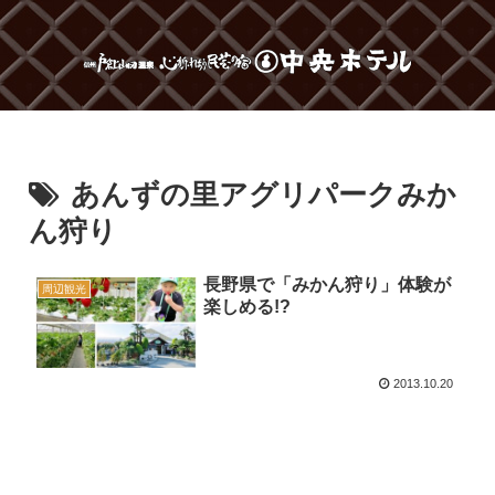
あんずの里アグリパークみか
ん狩り
長野県で「みかん狩り」体験が
周辺観光
楽しめる!?
2013.10.20