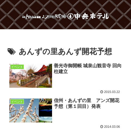
あんずの里あんず開花予想
善光寺御開帳 城泉山観音寺 回向
イベント
柱建立
2015.03.22
信州・あんずの里 アンズ開花
イベント
予想（第１回目）発表
2014.03.06