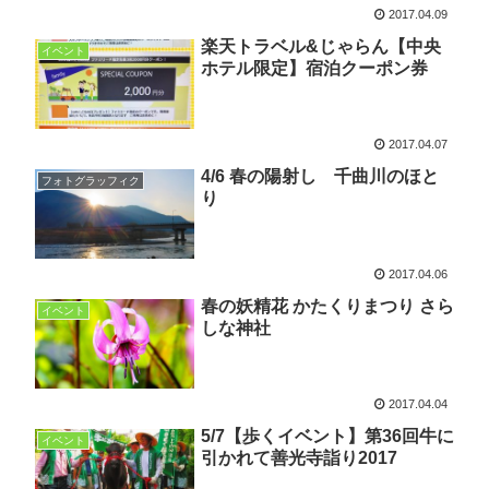
2017.04.09
楽天トラベル&じゃらん【中央
イベント
ホテル限定】宿泊クーポン券
2017.04.07
4/6 春の陽射し 千曲川のほと
フォトグラッフィク
り
2017.04.06
春の妖精花 かたくりまつり さら
イベント
しな神社
2017.04.04
5/7【歩くイベント】第36回牛に
イベント
引かれて善光寺詣り2017