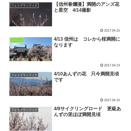
【信州春爛漫】満開のアンズ花
フォトグラッフィク
と星空 4/14撮影
2017.04.15
4/13 信州は コレから桜満開に
イベント
なります
2017.04.13
4/10あんずの花 只今満開見頃
フォトグラッフィク
です
2017.04.10
4/9サイクリングロード 更級あ
フォトグラッフィク
んずの里ほぼ満開見頃