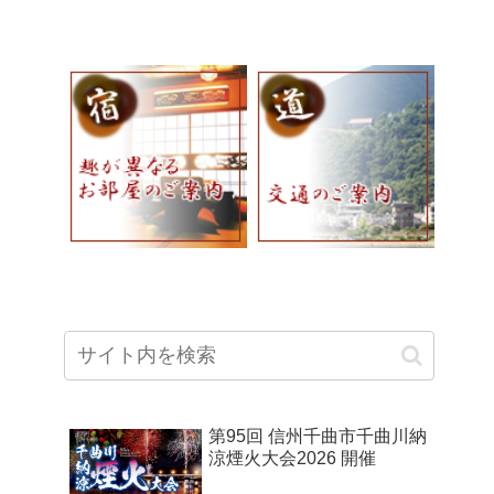
第95回 信州千曲市千曲川納
涼煙火大会2026 開催