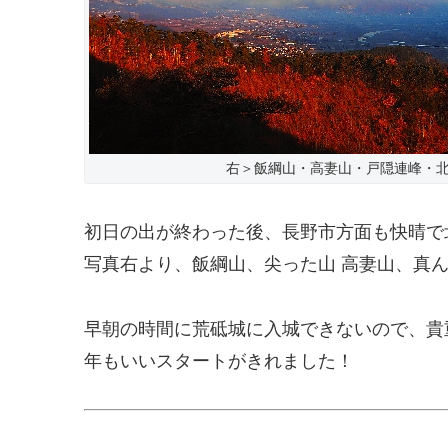
右＞飯綱山・高妻山・戸隠連峰・
初日の出が終わった後、長野市方面も快晴で
写真右より、飯綱山、尖った山 高妻山、真
早朝の時間に荒砥城に入城できないので、貴重
年もいいスタートがきれました！