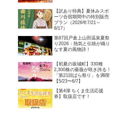
【訳あり特典】夏休みスポ
ーツ合宿期間中の特別販売
プラン（2026年7/21～
8/17）
第87回戸倉上山田温泉夏祭
り2026：熱気と伝統が織り
なす夏の風物詩！
【初夏の坂城町】330種
2,300株の薔薇が咲き誇る！
「第21回ばら祭り」を満喫
【5/23〜6/7】
【第4弾 ちくま生活応援
券】取扱店です！