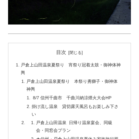
目次
戸倉上山田温泉夏祭り 宵祭り冠着太鼓・御神体神
輿
戸倉上山田温泉夏祭り 本祭り勇獅子・御神体
神輿
8/7 信州千曲市 千曲川納涼煙火大会HP
掛け流し温泉 貸切露天風呂もお楽しみ下さ
い
戸倉上山田温泉 日帰り温泉宴会、同級
会・同窓会プラン