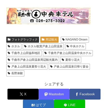
フォトグラッフィク
周辺観光
NAGANO Onsen
ホタル
ホタル観賞戸倉上山田温泉
中央ホテル
千曲市上山田協和地区
千曲市戸倉上山田温泉中央ホテル
千曲市戸倉上山田温泉周辺観光案内
夏祭り花火
戸倉上山田温泉夏祭り花火
戸倉上山田温泉日帰り宴会
長野体験
シェアする
X
Mastodon
Facebook
はてブ
LINE