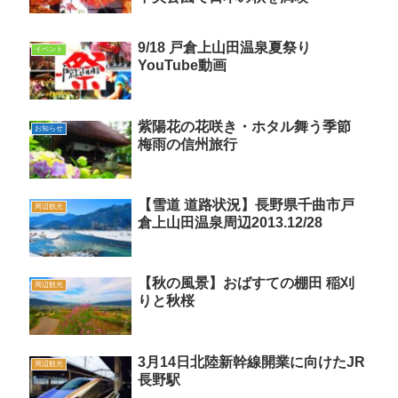
9/18 戸倉上山田温泉夏祭り
イベント
YouTube動画
紫陽花の花咲き・ホタル舞う季節
お知らせ
梅雨の信州旅行
【雪道 道路状況】長野県千曲市戸
周辺観光
倉上山田温泉周辺2013.12/28
【秋の風景】おばすての棚田 稲刈
周辺観光
りと秋桜
3月14日北陸新幹線開業に向けたJR
周辺観光
長野駅