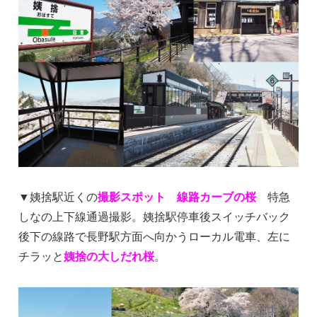
▼姨捨駅近くの
撮影スポット 線路カーブの桜
特急
しなの上下線通過撮影。姨捨駅停車後スイッチバック
後下の線路で長野駅方面へ向かうローカル電車、左に
チラッと
姨捨の大しだれ桜
。