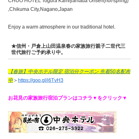
CHUO HOTEL Togura Kamiyamada Onsen(hot-spring)
,Chikuma City,Nagano,Japan
Enjoy a warm atmosphere in our traditional hotel.
★信州・戸倉上山田温泉春の家族旅行親子二世代三
世代旅行ご予約承り中。
【春旅】中央ホテル限定 宿泊分クーポン 先着50名配布
中
＞
https://goo.gl/i6TvH3
お花見の家族旅行宿泊プランはコチラ▼をクリック▼