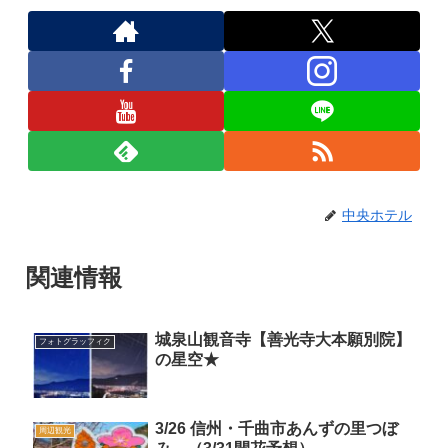
中央ホテル
関連情報
城泉山観音寺【善光寺大本願別院】
フォトグラッフィク
の星空★
3/26 信州・千曲市あんずの里つぼ
周辺観光