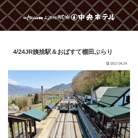
4/24JR姨捨駅＆おばすて棚田ぶらり
2017.04.24