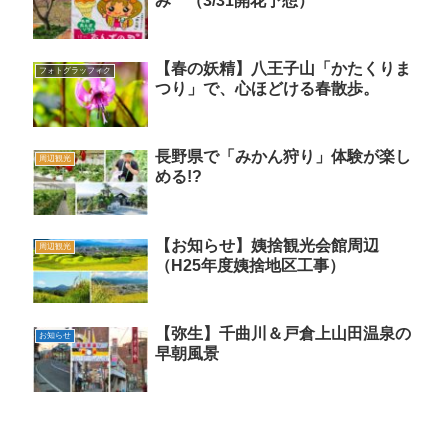
み （3/31開花予想）
【春の妖精】八王子山「かたくりま
フォトグラッフィク
つり」で、心ほどける春散歩。
長野県で「みかん狩り」体験が楽し
周辺観光
める!?
【お知らせ】姨捨観光会館周辺
周辺観光
（H25年度姨捨地区工事）
【弥生】千曲川＆戸倉上山田温泉の
お知らせ
早朝風景