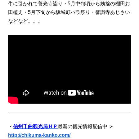
牛に引かれて善光寺詣り・5月中旬頃から姨捨の棚田お
田植え・5月下旬から坂城町バラ祭り・智識寺あじさい
などなど。。。
・
信州千曲観光局ＨＰ
最新の観光情報配信中
＞
http://chikuma-kanko.com/