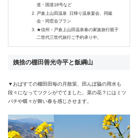
道・国道18号など
戸倉上山田温泉 日帰り温泉宴会、同級
会・同窓会プラン
★信州・戸倉上山田温泉春の家族旅行親子
二世代三世代旅行ご予約承り中。
姨捨の棚田善光寺平と飯綱山
▼おばすての棚田田毎の月散策、田んぼ脇の用水も
段々になってツクシがでてました。菜の花？にはミツ
バチや蝶々が舞い春を感じさせます。