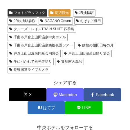
フォトグラッフィク
周辺観光
JR姨捨駅
JR姨捨駅春桜
NAGANO Onsen
おばすて棚田
クルーズトレインTRAIN SUITE 四季島
千曲市戸倉上山田温泉中央ホテル
千曲市戸倉上山田温泉姨捨夜景ツアー
姨捨の棚田田毎の月
戸倉上山田温泉同級会同窓会
戸倉上山田温泉日帰り宴会
牛に引かれて善光寺詣り
貸切露天風呂
長野国道ライブカメラ
シェアする
X
Mastodon
Facebook
はてブ
LINE
中央ホテルをフォローする