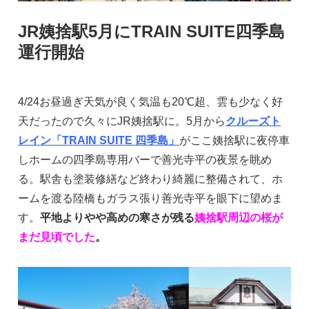
JR姨捨駅5月にTRAIN SUITE四季島
運行開始
4/24お昼過ぎ天気が良く気温も20℃超、雲も少なく好
天だったので久々にJR姨捨駅に。5月から
クルーズト
レイン「TRAIN SUITE 四季島」
がここ姨捨駅に夜停車
しホームの四季島専用バーで善光寺平の夜景を眺め
る。駅舎も塗装修繕など終わり綺麗に整備されて、ホ
ームを渡る陸橋もガラス張り善光寺平を眼下に望めま
す。
平地よりやや高めの寒さが残る
姨捨駅周辺の桜が
まだ見頃でした
。