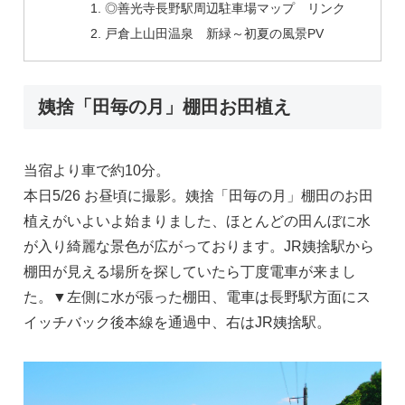
◎善光寺長野駅周辺駐車場マップ リンク
戸倉上山田温泉 新緑～初夏の風景PV
姨捨「田毎の月」棚田お田植え
当宿より車で約10分。
本日5/26 お昼頃に撮影。姨捨「田毎の月」棚田のお田
植えがいよいよ始まりました、ほとんどの田んぼに水
が入り綺麗な景色が広がっております。JR姨捨駅から
棚田が見える場所を探していたら丁度電車が来まし
た。▼左側に水が張った棚田、電車は長野駅方面にス
イッチバック後本線を通過中、右はJR姨捨駅。