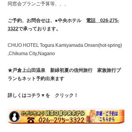
同窓会プランご予算等、、、
ご予約、お問合せは、●中央ホテル
電話 026-275-
3322
で承っております。
CHUO HOTEL Togura Kamiyamada Onsen(hot-spring)
,Chikuma City,Nagano
★戸倉上山田温泉 新緑初夏の信州旅行 家族
旅行プ
ランもネット予約出来ます
詳しくはコチラ▼を クリック！