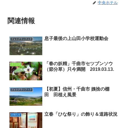
中央ホテル
関連情報
息子最後の上山田小学校運動会
フォトグラッフィク
「春の妖精」千曲市セツブンソウ
イベント
（節分草）只今満開 2019.03.13.
【初夏】信州・千曲市 姨捨の棚
フォトグラッフィク
田 田植え風景
立春「ひな祭り」の飾り＆道路状況
お知らせ