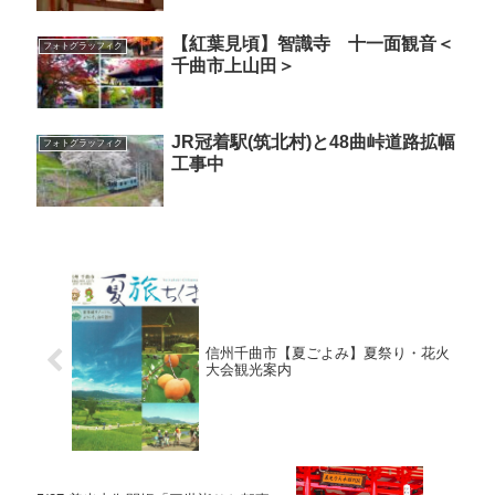
【紅葉見頃】智識寺 十一面観音＜
フォトグラッフィク
千曲市上山田＞
JR冠着駅(筑北村)と48曲峠道路拡幅
フォトグラッフィク
工事中
信州千曲市【夏ごよみ】夏祭り・花火
大会観光案内