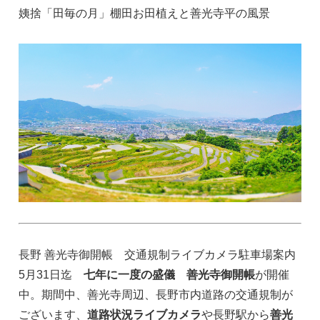
姨捨「田毎の月」棚田お田植えと善光寺平の風景
長野 善光寺御開帳 交通規制ライブカメラ駐車場案内
5月31日迄
七年に一度の盛儀 善光寺御開帳
が開催
中。期間中、善光寺周辺、長野市内道路の交通規制が
ございます、
道路状況ライブカメラ
や長野駅から
善光