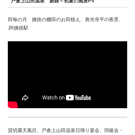
戸倉上山田温泉 新緑～初夏の風景PV
田毎の月 姨捨の棚田のお田植え、善光寺平の夜景、
JR姨捨駅
貸切露天風呂、戸倉上山田温泉日帰り宴会、同級会・