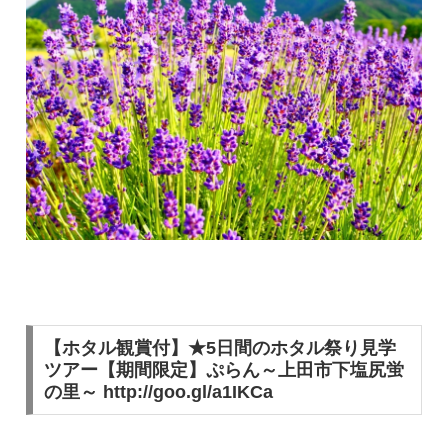
【ホタル観賞付】★5日間のホタル祭り見学
ツアー【期間限定】ぷらん～上田市下塩尻蛍
の里～ http://goo.gl/a1IKCa