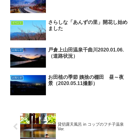
さらしな「あんずの里」開花し始め
イベント
ました
戸倉上山田温泉千曲川2020.01.06.
お知らせ
（道路状況）
お田植の季節 姨捨の棚田 昼～夜
お知らせ
景（2020.05.11撮影）
貸切露天風呂 in コップのフチ子温泉
Ver.