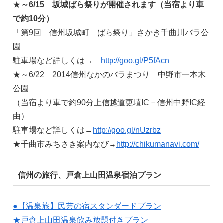
★
～6/15 坂城ばら祭りが開催されます（当宿より車
で約10分）
「第9回 信州坂城町 ばら祭り」さかき千曲川バラ公
園
駐車場など詳しくは→
http://goo.gl/P5fAcn
★～6/22 2014信州なかのバラまつり 中野市一本木
公園
（当宿より車で約90分上信越道更埴IC－信州中野IC経
由）
駐車場など詳しくは→
http://goo.gl/nUzrbz
★千曲市みちさき案内なび→
http://chikumanavi.com/
信州の旅行、戸倉上山田温泉宿泊プラン
●【温泉旅】民芸の宿スタンダードプラン
★戸倉上山田温泉飲み放題付きプラン