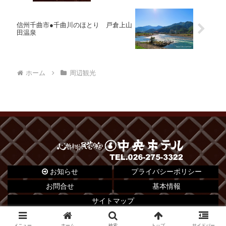
信州千曲市●千曲川のほとり 戸倉上山
田温泉
ホーム
周辺観光
お知らせ
プライバシーポリシー
お問合せ
基本情報
サイトマップ
© 2012 心がふれあう民芸の宿 中央ホテル.
メニュー
ホーム
検索
トップ
サイドバー