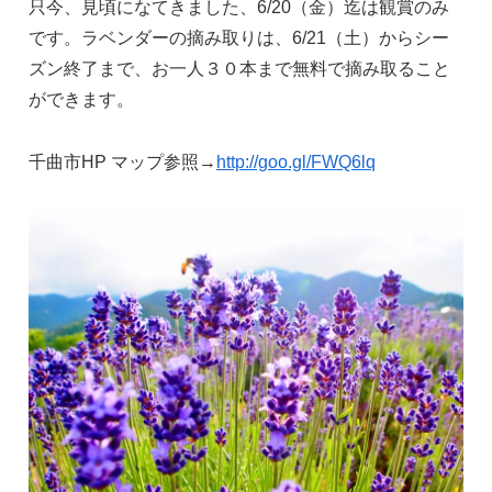
只今、見頃になてきました、6/20（金）迄は観賞のみ
です。ラベンダーの摘み取りは、6/21（土）からシー
ズン終了まで、お一人３０本まで無料で摘み取ること
ができます。
千曲市HP マップ参照→
http://goo.gl/FWQ6lq