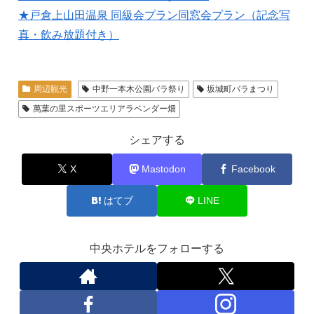
★戸倉上山田温泉 同級会プラン同窓会プラン（記念写
真・飲み放題付き）
周辺観光
中野一本木公園バラ祭り
坂城町バラまつり
萬葉の里スポーツエリアラベンダー畑
シェアする
X
Mastodon
Facebook
はてブ
LINE
中央ホテルをフォローする