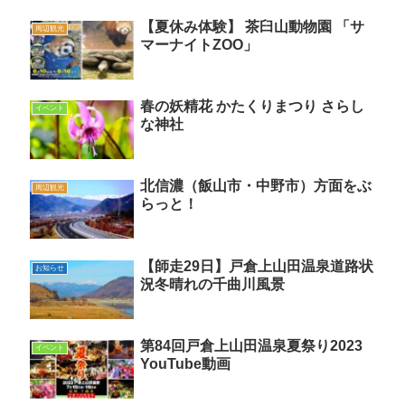
【夏休み体験】 茶臼山動物園 「サ
周辺観光
マーナイトZOO」
春の妖精花 かたくりまつり さらし
イベント
な神社
北信濃（飯山市・中野市）方面をぶ
周辺観光
らっと！
【師走29日】戸倉上山田温泉道路状
お知らせ
況冬晴れの千曲川風景
第84回戸倉上山田温泉夏祭り2023
イベント
YouTube動画