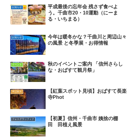
平成最後の忘年会 残さず食べよ
お知らせ
う。千曲市20・10運動（にーま
る・いちまる）
今年は暖冬かな？千曲川と周辺山々
お知らせ
の風景 と冬季展・お得情報
秋のイベントご案内 「信州さらし
イベント
な・おばすて観月祭」
【紅葉スポット見頃】おばすて長楽
周辺観光
寺Phot
【初夏】信州・千曲市 姨捨の棚
フォトグラッフィク
田 田植え風景