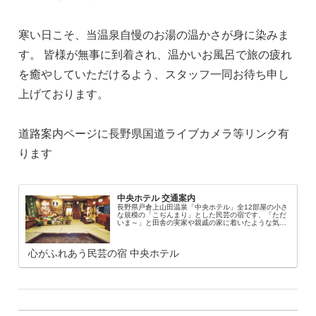
寒い日こそ、当温泉自慢のお湯の温かさが身に染みま
す。 皆様が無事に到着され、温かいお風呂で旅の疲れ
を癒やしていただけるよう、スタッフ一同お待ち申し
上げております。
道路案内ページに長野県国道ライブカメラ等リンク有
ります
中央ホテル 交通案内
長野県戸倉上山田温泉「中央ホテル」全12部屋の小さ
な規模の「こぢんまり」とした民芸の宿です、「ただ
いま～」と田舎の実家や親戚の家に着いたような気楽
な雰囲気で「ホッと！」旅の疲れを癒してくれる館内
は、お花屋さんの様な生花でお出迎え、宿の原点心の
ふれあいを大切に 家族ぐるみのおもてなしで従業員一
心がふれあう民芸の宿 中央ホテル
同御来館をお待ち致しております。