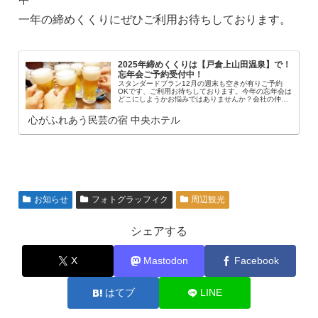
一年の締めくくりにぜひご利用お待ちしております。
2025年締めくくりは【戸倉上山田温泉】で！
忘年会ご予約受付中！
スタンダードプラン12月の週末も空きが有りご予約
OKです、ご利用お待ちしております。今年の忘年会は
どこにしようかお悩みではありませんか？会社の仲間
や気の合う友人との大切な一年の締めくくりに、温泉
での特別なひとときはいかがでしょうか。「忘年会...
心がふれあう民芸の宿 中央ホテル
お知らせ
フォトグラッフィク
周辺観光
シェアする
X
Mastodon
Facebook
はてブ
LINE