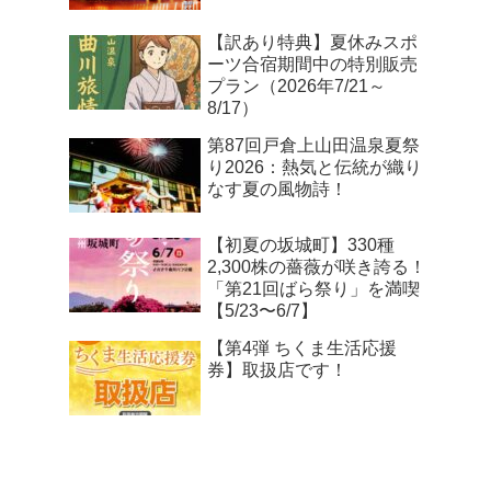
【訳あり特典】夏休みスポ
ーツ合宿期間中の特別販売
プラン（2026年7/21～
8/17）
第87回戸倉上山田温泉夏祭
り2026：熱気と伝統が織り
なす夏の風物詩！
【初夏の坂城町】330種
2,300株の薔薇が咲き誇る！
「第21回ばら祭り」を満喫
【5/23〜6/7】
【第4弾 ちくま生活応援
券】取扱店です！