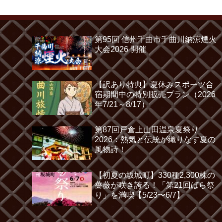
第95回 信州千曲市千曲川納涼煙火
大会2026 開催
【訳あり特典】夏休みスポーツ合
宿期間中の特別販売プラン（2026
年7/21～8/17）
第87回戸倉上山田温泉夏祭り
2026：熱気と伝統が織りなす夏の
風物詩！
【初夏の坂城町】330種2,300株の
薔薇が咲き誇る！「第21回ばら祭
り」を満喫【5/23〜6/7】