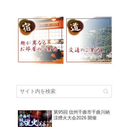
第95回 信州千曲市千曲川納
涼煙火大会2026 開催