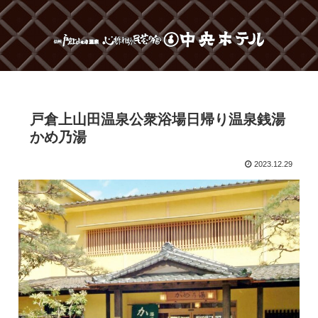
戸倉上山田温泉公衆浴場日帰り温泉銭湯
かめ乃湯
2023.12.29