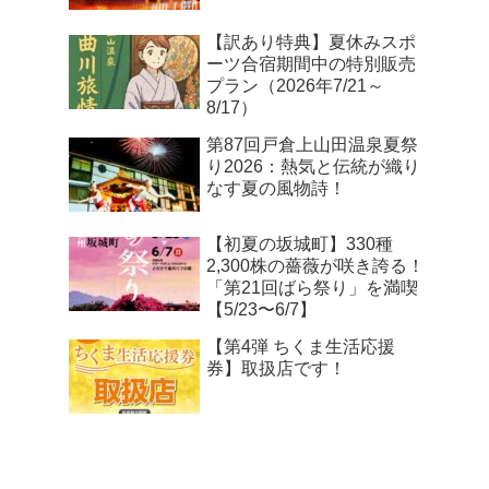
【訳あり特典】夏休みスポ
ーツ合宿期間中の特別販売
プラン（2026年7/21～
8/17）
第87回戸倉上山田温泉夏祭
り2026：熱気と伝統が織り
なす夏の風物詩！
【初夏の坂城町】330種
2,300株の薔薇が咲き誇る！
「第21回ばら祭り」を満喫
【5/23〜6/7】
【第4弾 ちくま生活応援
券】取扱店です！