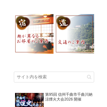
第95回 信州千曲市千曲川納
涼煙火大会2026 開催