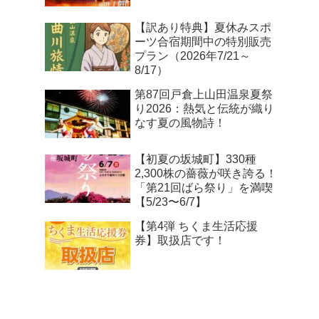
【訳あり特典】夏休みスポ
ーツ合宿期間中の特別販売
プラン（2026年7/21～
8/17）
第87回戸倉上山田温泉夏祭
り2026：熱気と伝統が織り
なす夏の風物詩！
【初夏の坂城町】330種
2,300株の薔薇が咲き誇る！
「第21回ばら祭り」を満喫
【5/23〜6/7】
【第4弾 ちくま生活応援
券】取扱店です！