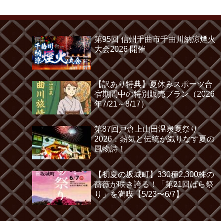
第95回 信州千曲市千曲川納涼煙火
大会2026 開催
【訳あり特典】夏休みスポーツ合
宿期間中の特別販売プラン（2026
年7/21～8/17）
第87回戸倉上山田温泉夏祭り
2026：熱気と伝統が織りなす夏の
風物詩！
【初夏の坂城町】330種2,300株の
薔薇が咲き誇る！「第21回ばら祭
り」を満喫【5/23〜6/7】