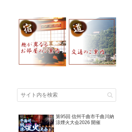
第95回 信州千曲市千曲川納
涼煙火大会2026 開催