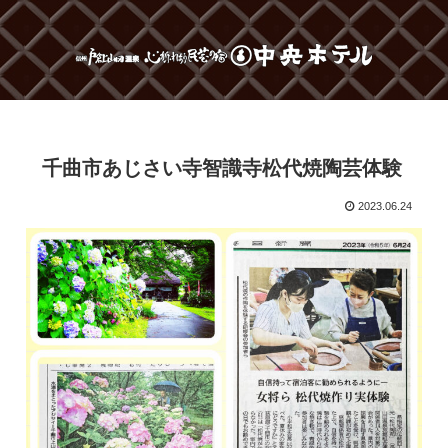
千曲市あじさい寺智識寺松代焼陶芸体験
2023.06.24