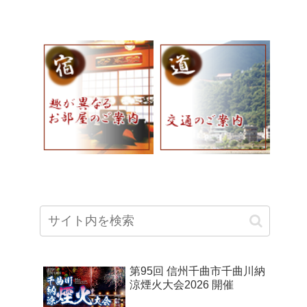
第95回 信州千曲市千曲川納
涼煙火大会2026 開催