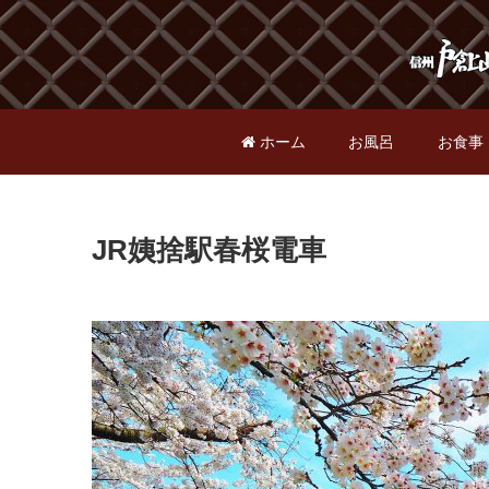
ホーム
お風呂
お食事
JR姨捨駅春桜電車