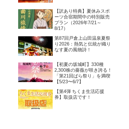
【訳あり特典】夏休みスポ
ーツ合宿期間中の特別販売
プラン（2026年7/21～
8/17）
第87回戸倉上山田温泉夏祭
り2026：熱気と伝統が織り
なす夏の風物詩！
【初夏の坂城町】330種
2,300株の薔薇が咲き誇る！
「第21回ばら祭り」を満喫
【5/23〜6/7】
【第4弾 ちくま生活応援
券】取扱店です！