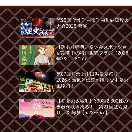
第95回 信州千曲市千曲川納涼煙火
大会2026 開催
【訳あり特典】夏休みスポーツ合
宿期間中の特別販売プラン（2026
年7/21～8/17）
第87回戸倉上山田温泉夏祭り
2026：熱気と伝統が織りなす夏の
風物詩！
【初夏の坂城町】330種2,300株の
薔薇が咲き誇る！「第21回ばら祭
り」を満喫【5/23〜6/7】