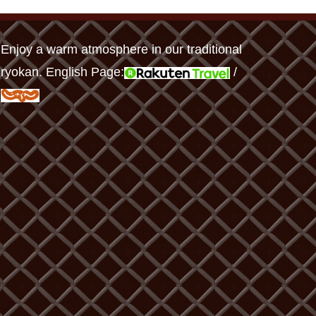
Enjoy a warm atmosphere in our traditional
ryokan. English Page:
/