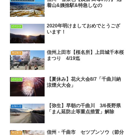
着山&姨捨駅&特急しなの
2020年明けましておめでとうござ
イベント
います！
信州上田市【桜名所】上田城千本桜
周辺観光
まつり 4/19迄
【夏休み】花火大会8/7「千曲川納
イベント
涼煙火大会」
【弥生】早朝の千曲川 3/6長野県
お知らせ
「まん延防止等重点措置」解除
信州・千曲市 セツブンソウ（節分
周辺観光