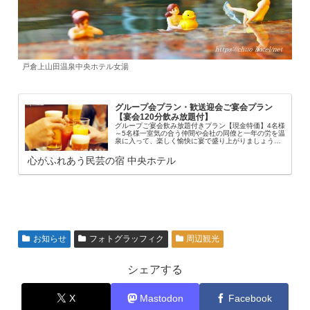
戸倉上山田温泉中央ホテル女湯
グループ会プラン・歓送迎会ご宴会プラン
【宴会120分飲み放題付】
グループご宴会飲み放題付きプラン【現金特価】4名様
～5名様一室気の合う仲間や会社の同僚と一年の労を温
泉に入って、楽しく愉快に宴で盛り上がりましょうグ
ループ会・歓送迎会【宴会120分飲み放題付】湯った
りプラン忘年会・新年会、歓送迎会、グループ...
心がふれあう民芸の宿 中央ホテル
お知らせ
フォトグラッフィク
周辺観光
シェアする
X
Mastodon
Facebook