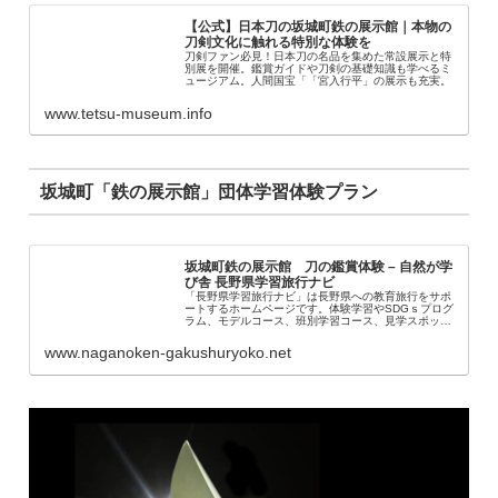
【公式】日本刀の坂城町鉄の展示館｜本物の
刀剣文化に触れる特別な体験を
刀剣ファン必見！日本刀の名品を集めた常設展示と特
別展を開催。鑑賞ガイドや刀剣の基礎知識も学べるミ
ュージアム。人間国宝「「宮入行平」の展示も充実。
www.tetsu-museum.info
坂城町「鉄の展示館」団体学習体験プラン
坂城町鉄の展示館 刀の鑑賞体験 – 自然が学
び舎 長野県学習旅行ナビ
「長野県学習旅行ナビ」は長野県への教育旅行をサポ
ートするホームページです。体験学習やSDGｓプログ
ラム、モデルコース、班別学習コース、見学スポット
など、修学旅行に役立つ情報が満載です。スキー修学
旅行、スキー教室の情報も掲載しています。
www.naganoken-gakushuryoko.net