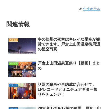
中央ホテル
関連情報
冬の信州の夜空はキレイな星空が観
周辺観光
賞できます。戸倉上山田温泉街周辺
の星空写真
戸倉上山田温泉夏祭り【動画】まと
イベント
め
話題の映画や再結成に合わせて。
お知らせ
LPレコードとミニチュアギター飾
りをチェンジ！
2020年12/16-17朝の積雪 戸倉上山
お知らせ