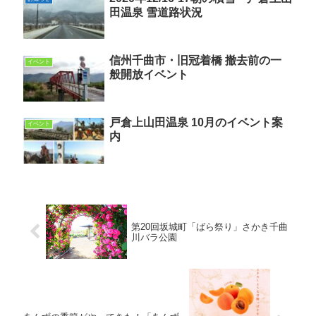
田温泉 雪道路状況
信州千曲市・旧冠着橋 撤去前の一
イベント
般開放イベント
戸倉上山田温泉 10月のイベント案
イベント
内
第20回坂城町「ばら祭り」さかき千曲
川バラ公園