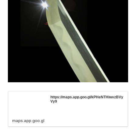
https://maps.app.goo.gl/kPHeNTHiwvzBVy
Vy9
maps.app.goo.gl