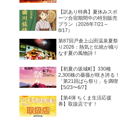
【訳あり特典】夏休みスポ
ーツ合宿期間中の特別販売
プラン（2026年7/21～
8/17）
第87回戸倉上山田温泉夏祭
り2026：熱気と伝統が織り
なす夏の風物詩！
【初夏の坂城町】330種
2,300株の薔薇が咲き誇る！
「第21回ばら祭り」を満喫
【5/23〜6/7】
【第4弾 ちくま生活応援
券】取扱店です！