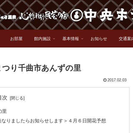
お部屋
館内施設
基本情報
お知らせ
交通案
まつり千曲市あんずの里
2017.02.03
目次
の里
表なりましたらお知らせします＞４月６日開花予想