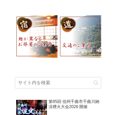
第95回 信州千曲市千曲川納
涼煙火大会2026 開催