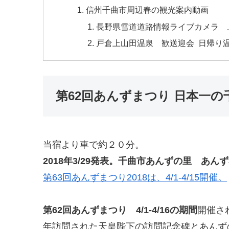
信州千曲市周辺春の観光案内動画
長野県雪道道路情報ライブカメラ 
戸倉上山田温泉 歓送迎会 日帰り
第62回あんずまつり 日本一
当宿より車で約２０分。
2018年3/29発表。千曲市あんずの里 あ
第63回あんずまつり2018は、4/1-4/15開催。
第62回あんずまつり
4/1-4/16の期間
開催さ
年訪問された天皇陛下の訪問記念碑とあんず