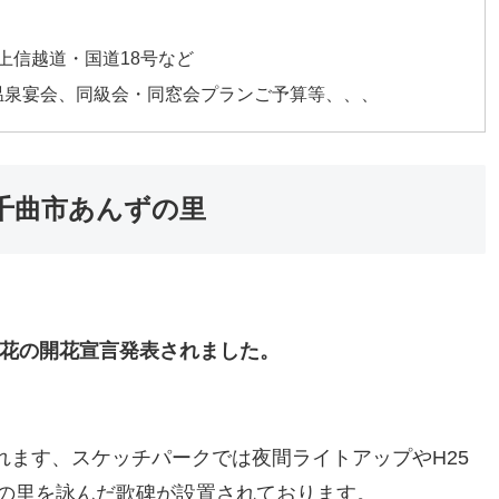
上信越道・国道18号など
温泉宴会、同級会・同窓会プランご予算等、、、
の千曲市あんずの里
んず花の開花宣言発表されました。
れます、スケッチパークでは夜間ライトアップやH25
の里を詠んだ歌碑が設置されております。