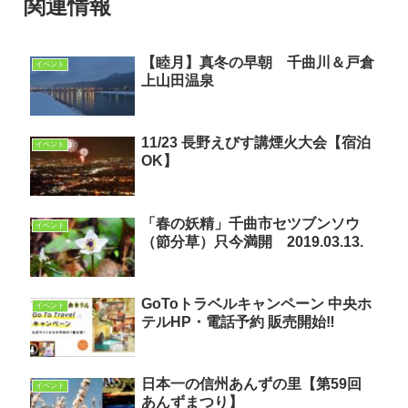
関連情報
【睦月】真冬の早朝 千曲川＆戸倉
イベント
上山田温泉
11/23 長野えびす講煙火大会【宿泊
イベント
OK】
「春の妖精」千曲市セツブンソウ
イベント
（節分草）只今満開 2019.03.13.
GoToトラベルキャンペーン 中央ホ
イベント
テルHP・電話予約 販売開始‼
日本一の信州あんずの里【第59回
イベント
あんずまつり】