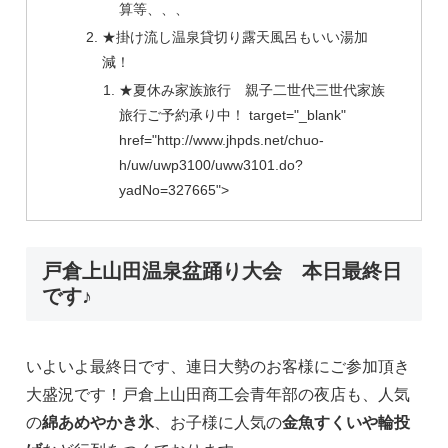
算等、、、
★掛け流し温泉貸切り露天風呂もいい湯加
減！
★夏休み家族旅行 親子二世代三世代家族
旅行ご予約承り中！ target="_blank"
href="http://www.jhpds.net/chuo-
h/uw/uwp3100/uww3101.do?
yadNo=327665">
戸倉上山田温泉盆踊り大会 本日最終日
です♪
いよいよ最終日です、連日大勢のお客様にご参加頂き
大盛況です！戸倉上山田商工会青年部の夜店も、人気
の
綿あめやかき氷
、お子様に人気の
金魚すくいや輪投