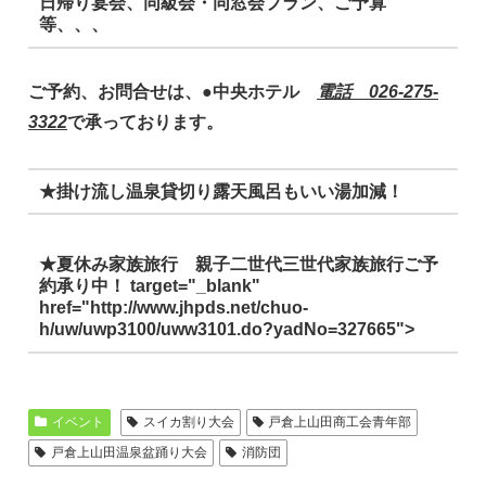
日帰り宴会、同級会・同窓会プラン、ご予算
等、、、
ご予約、お問合せは、●中央ホテル
電話 026-275-
3322
で承っております。
★掛け流し温泉貸切り露天風呂もいい湯加減！
★夏休み家族旅行 親子二世代三世代家族旅行ご予
約承り中！ target="_blank"
href="http://www.jhpds.net/chuo-
h/uw/uwp3100/uww3101.do?yadNo=327665">
イベント
スイカ割り大会
戸倉上山田商工会青年部
戸倉上山田温泉盆踊り大会
消防団