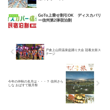
GoTo上乗せ割引OK ディスカバリ
イベント
ー信州第2弾宿泊割
戸倉上山田温泉盆踊り大会 冠着太鼓ス
テージ
今年の仲秋の名月は・・・？ 信州さら
しな おばすて観月祭