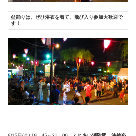
盆踊りは、ぜひ浴衣を着て、飛び入り参加大歓迎で
す！
8/15日(金) 19：45～21：00
ふれあい消防団 法被姿