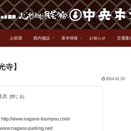
お部屋
館内施設
基本情報
お知らせ
交通案
善光寺】
2014.01.23
目次
//www.nagano-toumyou.com/
nagano-parking.net/