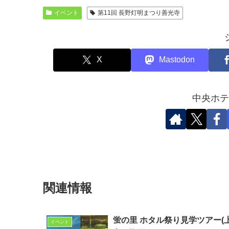
イベント
第11回 長野灯明まつり善光寺
X
Mastodon
中央ホテ
関連情報
蛍の里 ホタル祭り見学ツアー(
イベント