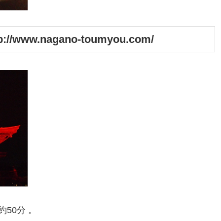
www.nagano-toumyou.com/
50分 。