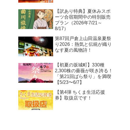
【訳あり特典】夏休みスポ
ーツ合宿期間中の特別販売
プラン（2026年7/21～
8/17）
第87回戸倉上山田温泉夏祭
り2026：熱気と伝統が織り
なす夏の風物詩！
【初夏の坂城町】330種
2,300株の薔薇が咲き誇る！
「第21回ばら祭り」を満喫
【5/23〜6/7】
【第4弾 ちくま生活応援
券】取扱店です！