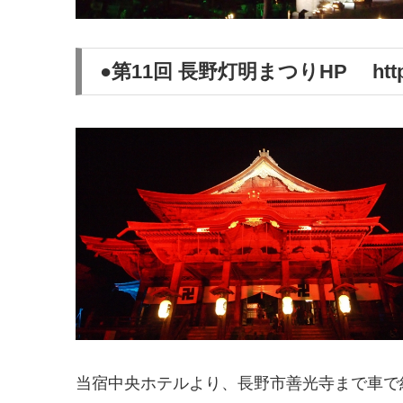
●第11回 長野灯明まつりHP http://
当宿中央ホテルより、長野市善光寺まで車で約