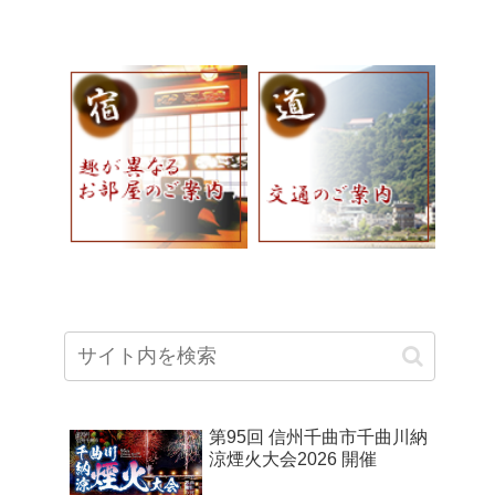
第95回 信州千曲市千曲川納
涼煙火大会2026 開催