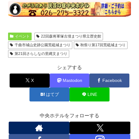
イベント
22回森将軍塚古墳まつり県立歴史館
千曲市城山史跡公園荒砥城まつり
秋祭り第17回荒砥城まつり
第21回さらしなの里縄文まつり
シェアする
X
Mastodon
Facebook
はてブ
LINE
中央ホテルをフォローする