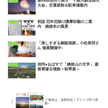
第89回信州千曲市「千曲川納涼煙火
イベント
大会」交通規制＆駐車場案内
初詣 厄年厄除け護摩祈願のご案
イベント
内 姨捨冬の風景
「美しすぎる銅版画家」小松美羽さ
イベント
ん 個展開催中♪
信州●おばすて「姨捨山の文学」 森
イベント
将軍塚古墳館＜秋季展＞
三連休は、温泉街近くでリンゴ狩り体
験♪