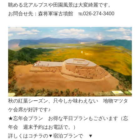
眺める北アルプスや田園風景は大変綺麗です。
お問合せ先：森将軍塚古墳館 ℡026-274-3400
秋の紅葉シーズン、只今しか味わえない 地物マツタ
ケ会席が好評です♪
★忘年会プラン お得な平日プランもございます（忘
年会 週末予約はお電話で。）
詳しくはコチラの▼宿泊プランで ▼