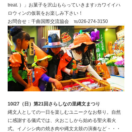
treat. ）」お菓子を沢山もらっていきます♪カワイイハ
ロウィンの仮装をお楽しみ下さい！
お問合せ：千曲国際交流協会 ℡026-274-3150
10/27（日）第21回さらしなの里縄文まつり
縄文人としての一日を楽しむユニークなお祭り。自然
に感謝する儀式では、火おこしから始める聖火着火
式。イノシシ肉の焼き肉や縄文太鼓の演奏など・・・