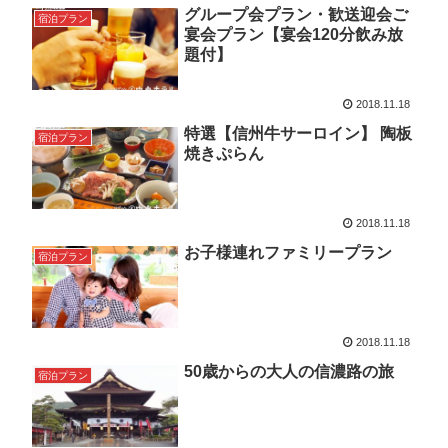
グループ会プラン・歓送迎会ご
宿泊プラン
宴会プラン【宴会120分飲み放
題付】
2018.11.18
特選【信州牛サーロイン】 陶板
宿泊プラン
焼きぷらん
2018.11.18
お子様連れファミリープラン
宿泊プラン
2018.11.18
50歳からの大人の信濃路の旅
宿泊プラン