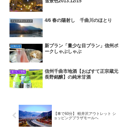
雪景色2013.12/15
4/6 春の陽射し 千曲川のほとり
フォトグラッフィク
新プラン「量少な目プラン」信州ポ
お知らせ
ークしゃぶしゃぶ
信州千曲市地酒【おばすて正宗蔵元
湯けむり情報
長野銘醸】の純米甘酒
【車で60分】 軽井沢アウトレット シ
ョッピングプラザモールへ