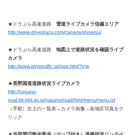
★ドラぷら高速道路
雪道ライブカメラ信越エリア
http://www.driveplaza.com/camera/shinetsu/
★ドラぷら高速道路
地図上で道路状況を確認ライブ
カメラ
http://www.drivetraffic.jp/map.html?t=w
★
長野国道道路状況ライブカメラ
http://nagano-
road.ktr.mlit.go.jp/nagano/road/html/menu/menu.jsf
（手順）左上の一覧表→カメラ画像→各地区写真をク
リック
▼
当宿周辺観光案内（マップ付き）道路状況リンクペ