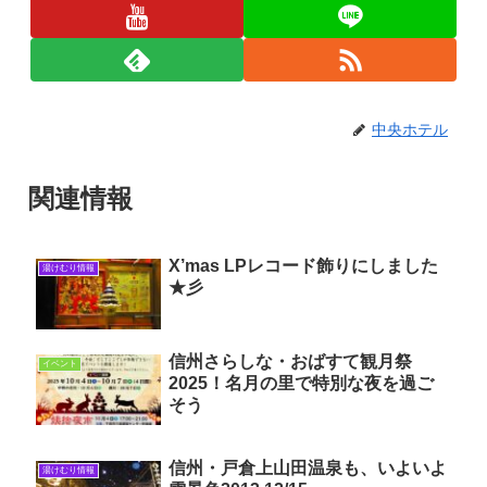
中央ホテル
関連情報
X’mas LPレコード飾りにしました
湯けむり情報
★彡
信州さらしな・おばすて観月祭
イベント
2025！名月の里で特別な夜を過ご
そう
信州・戸倉上山田温泉も、いよいよ
湯けむり情報