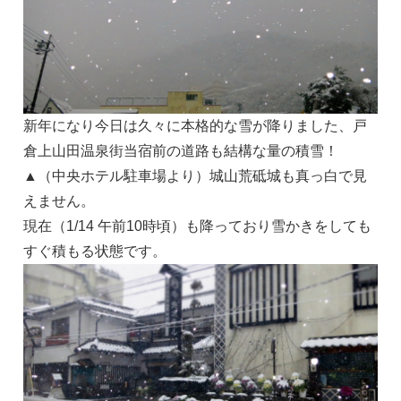
新年になり今日は久々に本格的な雪が降りました、戸
倉上山田温泉街当宿前の道路も結構な量の積雪！
▲（中央ホテル駐車場より）城山荒砥城も真っ白で見
えません。
現在（1/14 午前10時頃）も降っており雪かきをしても
すぐ積もる状態です。