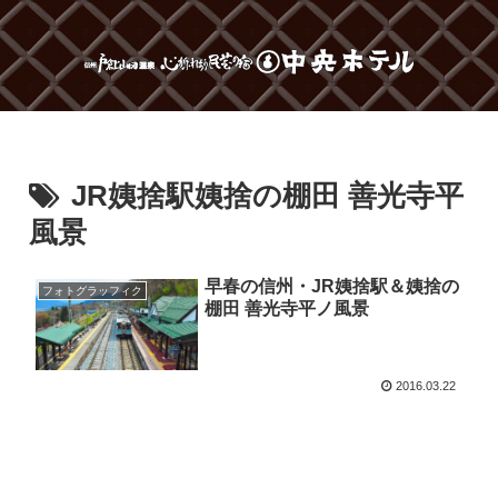
JR姨捨駅姨捨の棚田 善光寺平
風景
早春の信州・JR姨捨駅＆姨捨の
フォトグラッフィク
棚田 善光寺平ノ風景
2016.03.22