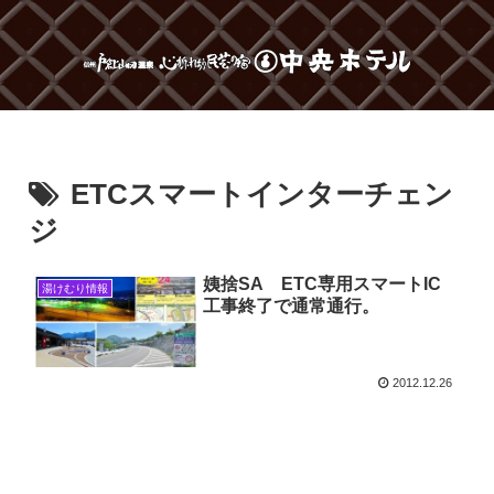
ETCスマートインターチェン
ジ
姨捨SA ETC専用スマートIC
湯けむり情報
工事終了で通常通行。
2012.12.26