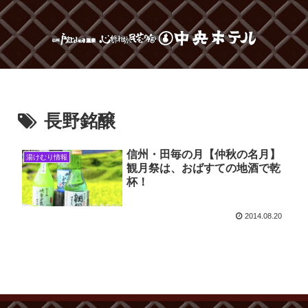
長野銘醸
信州・田毎の月【仲秋の名月】
湯けむり情報
観月祭は、おばすての地酒で乾
杯！
2014.08.20