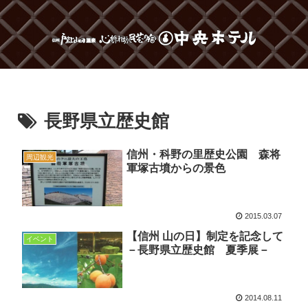
長野県立歴史館
信州・科野の里歴史公園 森将
周辺観光
軍塚古墳からの景色
2015.03.07
【信州 山の日】制定を記念して
イベント
－長野県立歴史館 夏季展－
2014.08.11