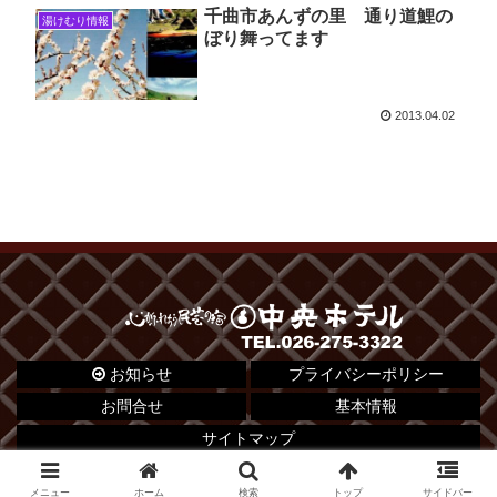
千曲市あんずの里 通り道鯉の
湯けむり情報
ぼり舞ってます
2013.04.02
お知らせ
プライバシーポリシー
お問合せ
基本情報
サイトマップ
© 2012 心がふれあう民芸の宿 中央ホテル.
メニュー
ホーム
検索
トップ
サイドバー