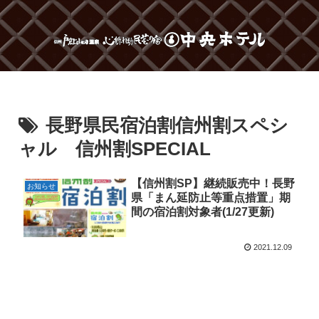
長野県民宿泊割信州割スペシ
ャル 信州割SPECIAL
【信州割SP】継続販売中！長野
お知らせ
県「まん延防止等重点措置」期
間の宿泊割対象者(1/27更新)
2021.12.09