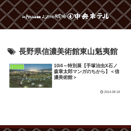
長野県信濃美術館東山魁夷館
10/4～特別展【手塚治虫X石ノ
イベント
森章太郎マンガのちから】＜信
濃美術館＞
2014.08.18