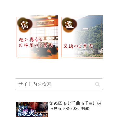
第95回 信州千曲市千曲川納
涼煙火大会2026 開催