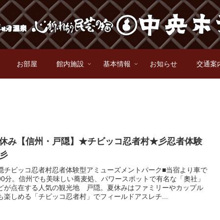
お部屋
館内施設
基本情報
お知らせ
交通案
休み【信州・戸隠】★チビッコ忍者村★彡忍者体験
彡
隠チビッコ忍者村忍者体験型アミューズメントパーク■当宿より車で
90分。信州でも美味しい蕎麦処、パワースポットで有名な「奧社」
どが点在する人気の観光地 戸隠。夏休みはファミリーやカップル
も楽しめる「チビッコ忍者村」でフィールドアスレチ...