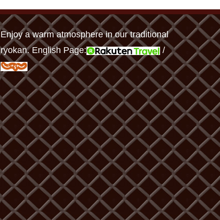
Enjoy a warm atmosphere in our traditional
ryokan. English Page:
/