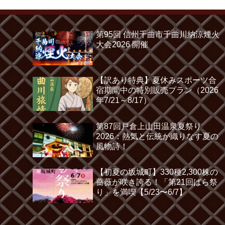
第95回 信州千曲市千曲川納涼煙火
大会2026 開催
【訳あり特典】夏休みスポーツ合
宿期間中の特別販売プラン（2026
年7/21～8/17）
第87回戸倉上山田温泉夏祭り
2026：熱気と伝統が織りなす夏の
風物詩！
【初夏の坂城町】330種2,300株の
薔薇が咲き誇る！「第21回ばら祭
り」を満喫【5/23〜6/7】