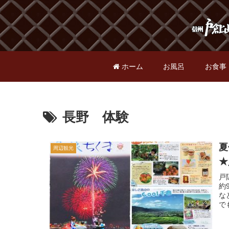
ホーム
お風呂
お食事
長野 体験
夏
周辺観光
★
戸
約
な
で