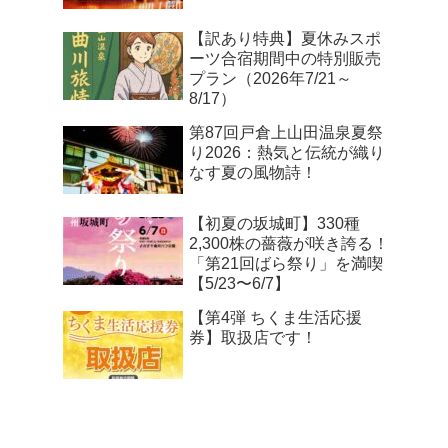
【訳あり特典】夏休みスポ
ーツ合宿期間中の特別販売
プラン（2026年7/21～
8/17）
第87回戸倉上山田温泉夏祭
り2026：熱気と伝統が織り
なす夏の風物詩！
【初夏の坂城町】330種
2,300株の薔薇が咲き誇る！
「第21回ばら祭り」を満喫
【5/23〜6/7】
【第4弾 ちくま生活応援
券】取扱店です！