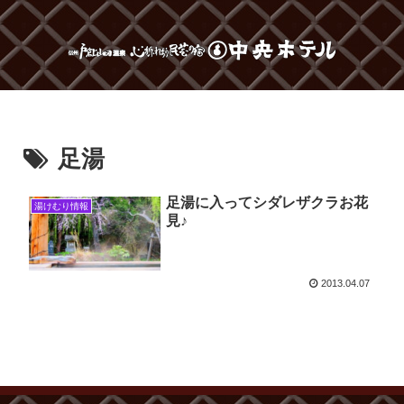
足湯
足湯に入ってシダレザクラお花
湯けむり情報
見♪
2013.04.07