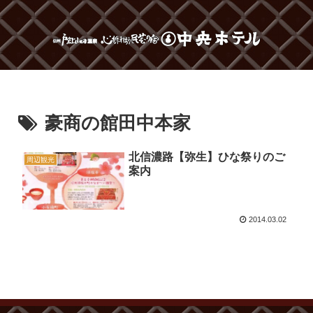
豪商の館田中本家
北信濃路【弥生】ひな祭りのご
周辺観光
案内
2014.03.02