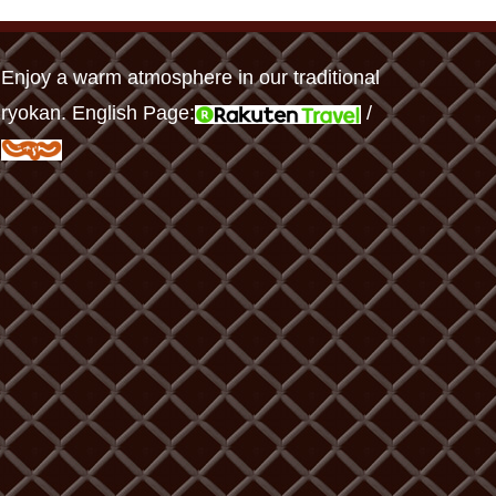
Enjoy a warm atmosphere in our traditional
ryokan. English Page:
/