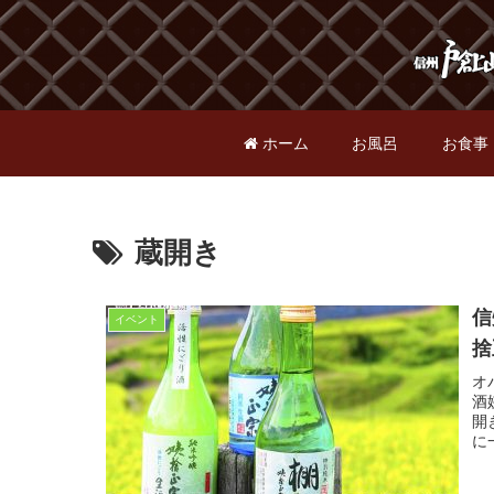
ホーム
お風呂
お食事
蔵開き
信
イベント
捨
オ
酒
開
に