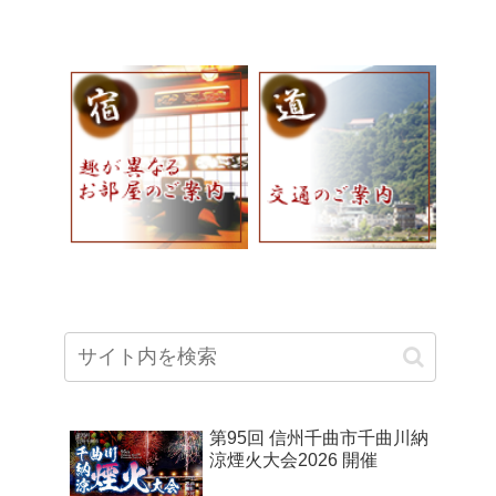
第95回 信州千曲市千曲川納
涼煙火大会2026 開催