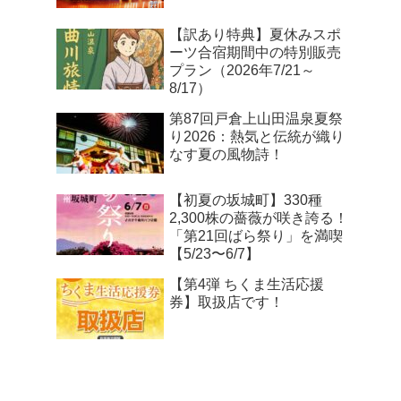
【訳あり特典】夏休みスポ
ーツ合宿期間中の特別販売
プラン（2026年7/21～
8/17）
第87回戸倉上山田温泉夏祭
り2026：熱気と伝統が織り
なす夏の風物詩！
【初夏の坂城町】330種
2,300株の薔薇が咲き誇る！
「第21回ばら祭り」を満喫
【5/23〜6/7】
【第4弾 ちくま生活応援
券】取扱店です！