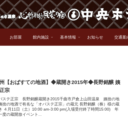
お部屋
館内施設
基本情報
お知らせ
交通案
州【おばすての地酒】◆蔵開き2015年◆長野銘醸 姨
正宗
バステ正宗 長野銘醸蔵開き2015千曲市戸倉上山田温泉 姨捨の地
姨捨の地酒で有名な「オバステ正宗」の蔵元 長野銘醸（株）様の蔵
き ４月11日（土）10:00 am-3:00 pm(入場受付終了時間15:00) 年
一度の蔵開放イベント...