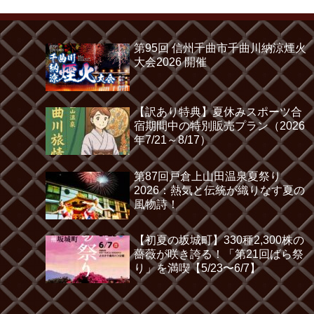
第95回 信州千曲市千曲川納涼煙火
大会2026 開催
【訳あり特典】夏休みスポーツ合
宿期間中の特別販売プラン（2026
年7/21～8/17）
第87回戸倉上山田温泉夏祭り
2026：熱気と伝統が織りなす夏の
風物詩！
【初夏の坂城町】330種2,300株の
薔薇が咲き誇る！「第21回ばら祭
り」を満喫【5/23〜6/7】